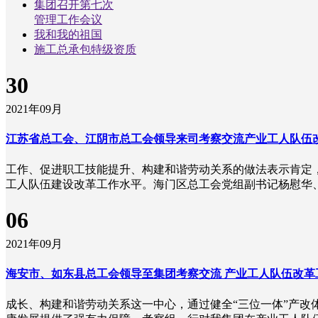
集团召开第七次
管理工作会议
我和我的祖国
施工总承包特级资质
30
2021年09月
江苏省总工会、江阴市总工会领导来司考察交流产业工人队伍
工作、促进职工技能提升、构建和谐劳动关系的做法表示肯定
工人队伍建设改革工作水平。海门区总工会党组副书记杨慰华
06
2021年09月
海安市、如东县总工会领导至集团考察交流 产业工人队伍改革
成长、构建和谐劳动关系这一中心，通过健全“三位一体”产改