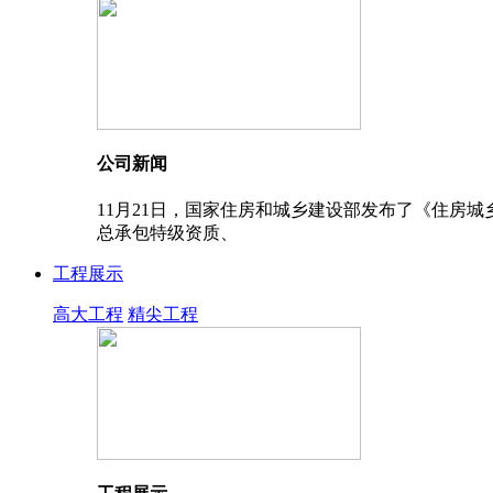
公司新闻
11月21日，国家住房和城乡建设部发布了《住房
总承包特级资质、
工程展示
高大工程
精尖工程