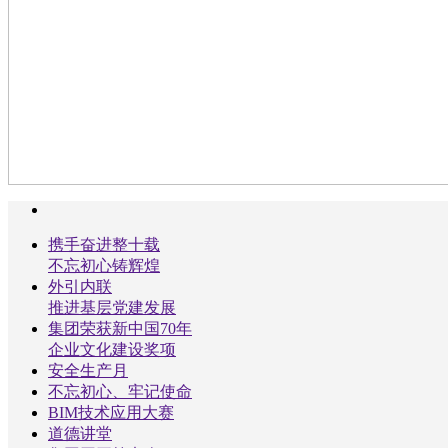
携手奋进整十载
不忘初心铸辉煌
外引内联
推进基层党建发展
集团荣获新中国70年
企业文化建设奖项
安全生产月
不忘初心、牢记使命
BIM技术应用大赛
道德讲堂