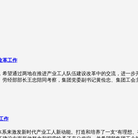
改革工作
，希望通过两地在推进产业工人队伍建设改革中的交流，进一步
、劳经部部长王忠陪同考察，集团党委副书记黄俭忠、集团工会
工作
体系来激发新时代产业工人新动能。打造和培养了一支“有理想、