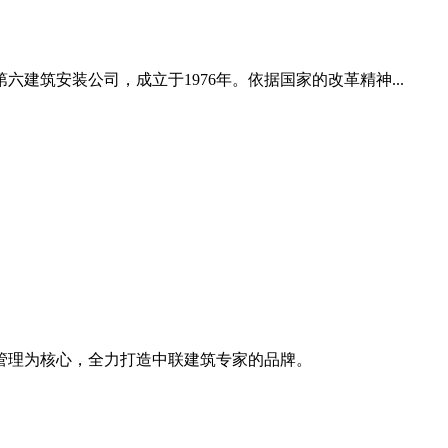
建筑安装公司，成立于1976年。依据国家的改革精神...
管理为核心，全力打造中联建筑专家的品牌。