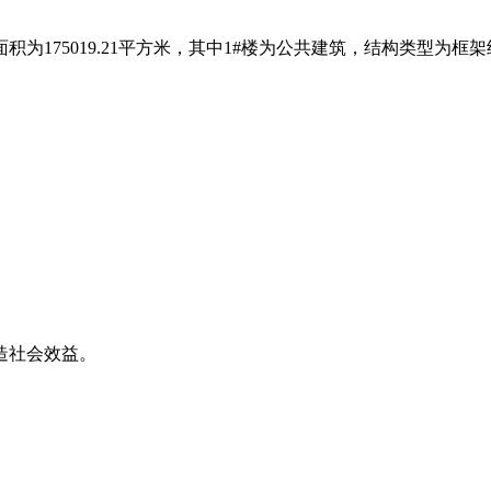
175019.21平方米，其中1#楼为公共建筑，结构类型为框架结
造社会效益。